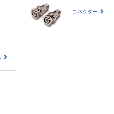
コネクター
ム