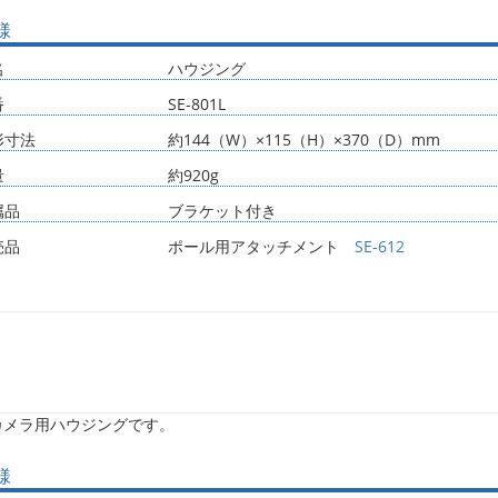
様
名
ハウジング
番
SE-801L
形寸法
約144（W）×115（H）×370（D）mm
量
約920g
属品
ブラケット付き
売品
ポール用アタッチメント
SE-612
カメラ用ハウジングです。
様