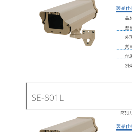
製品仕
品
型
外
質
付
別
SE-801L
防犯
製品仕