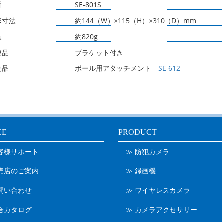
番
SE-801S
形寸法
約144（W）×115（H）×310（D）mm
量
約820g
属品
ブラケット付き
売品
ポール用アタッチメント
SE-612
CE
PRODUCT
お客様サポート
≫ 防犯カメラ
販売店のご案内
≫ 録画機
問い合わせ
≫ ワイヤレスカメラ
合カタログ
≫ カメラアクセサリー