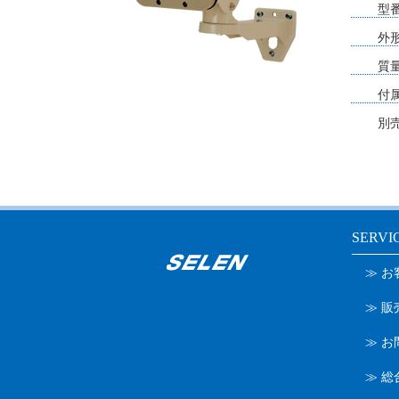
型
外
質
付
別
SERVI
≫ 
≫ 
≫ お
≫ 総