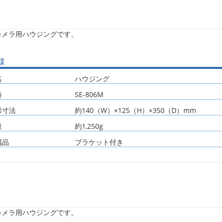
カメラ用ハウジングです。
様
名
ハウジング
番
SE-806M
形寸法
約140（W）×125（H）×350（D）mm
量
約1,250g
属品
ブラケット付き
カメラ用ハウジングです。