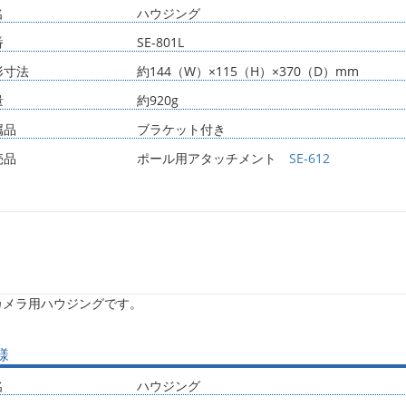
名
ハウジング
番
SE-801L
形寸法
約144（W）×115（H）×370（D）mm
量
約920g
属品
ブラケット付き
売品
ポール用アタッチメント
SE-612
カメラ用ハウジングです。
様
名
ハウジング