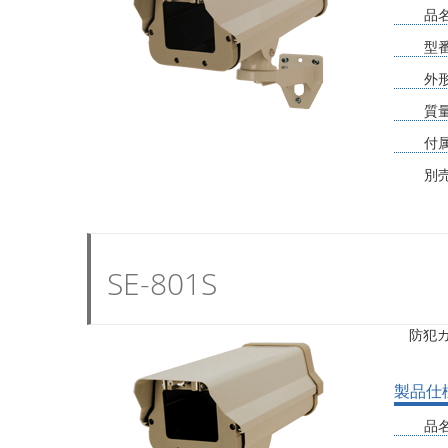
品
型
外
質
付
別
SE-801S
防犯
製品仕
品